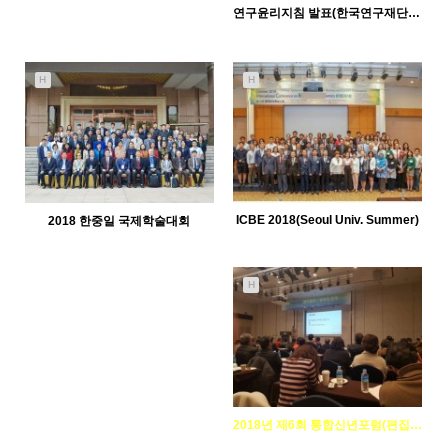
연구윤리지침 발표(한국연구재단 후원)
7315
05-14
KODISA
H
H
ICBE 2018(Seoul Univ. Summer)
2018 한중일 국제학술대회
7556
05-14
7607
05-14
KODISA
KODISA
H
2018년 제6회 통합신년포럼(편집회의)