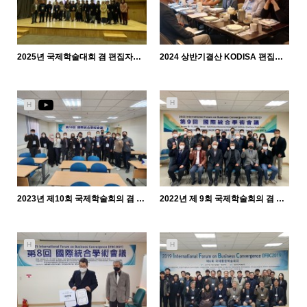
2025년 국제학술대회 겸 편집자회의(국립목포대학교)
2024 상반기결산 KODISA 편집자회의 개최
3247
04-01
4187
06-30
KODISA
KODISA
H
H
2023년 제10회 국제학술회의 겸 편집자회의(IFDC 2023) ; 온오프 행사진행
2022년 제 9회 국제학술회의 겸 편집자미팅
5626
02-05
6645
01-11
KODISA
KODISA
H
H