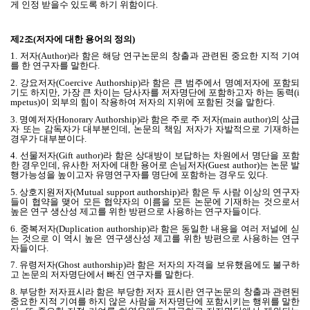
게 인정 받을수 있도록 하기 위함이다
.
제
2
조
(저자에 대한
용어의 정의
)
1.
저자(Author)라 함은 해당 연구논문의 창출과 관련된 중요한 지적 기여
를 한 연구자를 말한다
.
2.
강요저자
(Coercive Authorship)
라 함은
큰 범주에서 명예저자에 포함되
기도 하지만
,
가장 큰 차이는 당사자를 저자명단에 포함하고자 하는 동력
(i
mpetus)
이 외부의 힘이 작용하여 저자의 지위에 포함된 것을 말한다
.
3.
명예저자
(Honorary Authorship)
라 함은 주로 주 저자
(main author)
의 상급
자 또는 감독자가 대부분인데
,
논문의 책임 저자가 자발적으로 기재하는
경우가 대부분이다
.
4.
선물저자
(Gift author)
라 함은 상대방이 보답하는 차원에서 명단을 포함
한 경우인데
, 유사한 저자에 대한 용어로
손님저자
(Guest author)는 논문 발
행가능성을 높이고자 유명연구자를 명단에 포함하는 경우도 있다.
5.
상호지원저자
(Mutual support authorship)
라 함은 두 사람 이상의 연구자
들이 협약을 맺어 모든 협약자의 이름을 모든 논문에 기재하는 것으로서
높은 연구 생산성 제고를 위한 방편으로 사용하는 연구자들이다
.
6.
중복저자
(Duplication authorship)
라 함은 동일한 내용을 여러 저널에 싣
는 것으로 이 역시 높은 연구생산성 제고를 위한 방편으로 사용하는 연구
자들이다
.
7.
유령저자
(Ghost authorship)
라 함은 저자의 자격을 보유했음에도 불구하
고 논문의 저자명단에서 빠진 연구자를 말한다
.
8.
부당한 저자표시라 함은
부당한 저자 표시란 연구논문의 창출과 관련된
중요한 지적 기여를 하지 않은 사람을 저자명단에 포함시키는 행위를 말한