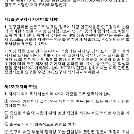
다
.
또 중요한 지적 기여를 하였음에도 불구하고 저자명단에서 제외되는
경우도 부당한 저자 표시에 해당한다
.
제
3
조
(
연구자가 지켜야 할 사항
)
1.
연구결과를 논문으로 발표할 경우에 해당 연구자들은 연구결과의 산출
에 기여한 사람을 저자로 표시함으로써 연구의 공적이 합리적으로 배분되
도록 하여야 한다
. 특히 자금지원 등 이해 상충부분에 대하여는 논문제출
시 Funding 정보와 지원받은 범위를 명기하여 제출하고, 편집위원장은 별
도서명을 요구할 수 있다.
2.
해당 학문 또는 연구 분야에서 적용되는 저자 및 감사 표시 기준에 따라
저자로 표시될 명단의 후보
(
제
1
저자
,
교신저자
,
공저자
,
감사 표시를 할 기
여자 등
)
를 참여자 간의 협의를 통해 정한 후 기록하고
,
논문의 최종 원고
초안에 대해 모든 저자 및 기여자의 동의를 확보하는 등 연구논문 작성과
정을 문서화하여 기록해야 한다
. KODISA
편집위원회에서는 이와 관련된
증빙자료를 요구할 수있으며
,
요구시 즉시 제시해야한다
.
제
4
조
(
저자의 조건
)
1.
저자가 되기 위해서는 아래
4
가지 기준을 모두 충족해야 한다
.
① 연구의 개념이나 설계
,
연구 데이터의 획득
,
분석
,
또는 해석에 상당한
기여를 한 자
② 중요한 학술적 내용에 대해 초안 작업을 하거나 비판적으로 수정을 가
한 자
③ 출판될 버전에 최종적으로 승인을 한 자
④ 연구의 어떤 부분의 정확성 또는 진실성과 관련된 질문이 적절히 조사