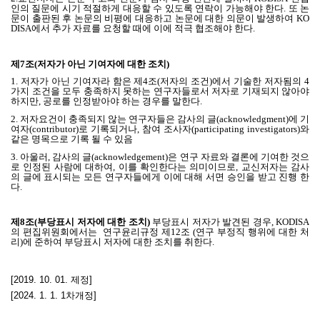
인의 질문에 시기 적절하게 대응할 수 있도록 연락이 가능해야 한다
.
또 논
문이 출판된 후 논문의 비평에 대응하고 논문에 대한 의문이 발생하여
KO
DISA
에서 추가 자료를 요청할 때에 이에 적극 협조해야 한다
.
제
7
조
(
저자가 아닌 기여자에 대한 조치
)
1.
저자가 아닌 기여자라 함은 제
4
조
(
저자의 조건
)
에서 기술한 저자됨의
4
가지 조건을 모두 충족하지 못하는 연구자들로서 저자로 기재되지 않아야
하지만
,
공로를 인정받아야 하는 경우를 말한다
.
2.
저자요건이 충족되지 않는 연구자들은 감사의 글
(acknowledgment)
에 기
여자
(contributor)
로 기록되거나
,
참여 조사자
(participating investigators)
와
같은 명목으로 기록 될 수 있음
3.
아울러
,
감사의 글
(acknowledgement)
은 연구 자료와 결론에 기여한 것으
로 인정된 사람에 대하여
,
이를 확인한다는 의미이므로
,
교신저자는 감사
의 글에 표시되는 모든 연구자들에게 이에 대해 서면 승인을 받고 진행 한
다
.
제
8
조
(
부당표시 저자에 대한 조치
)
부당표시 저자가 발견된 경우
,
KODISA
의 편집위원회에서는 연구윤리규정
제
12
조
(연구 부정직 행위에 대한 처
리
)
에 준하여 부당표시 저자에 대한 조치를 취한다
.
[2019. 10. 01.
제정
]
[2024. 1. 1. 1차개정]