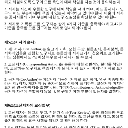
되고 해결되도록 연구의 모든 측면에 대해 책임을 지는 것에 동의하는 자
2.
저자는 자신이 수행한 연구에 대해 책임을 져야 하며
,
어느 공저자가 연
구의 어느 부분에 대해 책임이 있는지 파악하고 있어야 한다
.
아울러 저자
는 공저자들의 기여 부분에 대한 연구 진실성을 확신할 수 있어야 한다
.
3.
저자로 기록된 모든 연구자는 상기
4
가지 기준을 충족해야 하고
,4
가지
기준을 충족한 모든 연구자는 저자로 명시되어야 한다
.
제
5
조
(
저자의 순서
)
1. 제1저자(First Author)는 원고의 기획, 모형 구상, 설문조사, 통계분석, 문
서화작업등을 진행한 연구자로 논문안에 저자표기시 첫순위로 표기한다.
어느 상황에서도 2명이상 복수로 제1저자가 될 수 없다.
2. 교신저자(Corresponding Author)는 논문에 대한 전반적인 분야를 책임지
며, 교신하는 연구자로 책임저자가 된다. 저자 표기시 마지막 저자로 표기
한다.
3. 공저자(Co-Author)는 제1저자 다음의 저자로 표기하며, 연구 비중에 따
라서 제2저자, 제3저자 등 순차적으로 정하여 표기하며, 교신저자 마지막
표기전 연구자까지를 말한다. 단, 기여자(Contributors or Acknowledged)는
공저자 자격에 부합하지 않으나, 연구에 기여한 부분이 있는자를 말한다.
제
6
조
(
교신저자의 교신업무
)
1.
교신저자는 원고의 투고
,
전문가 심사
(Peer Review),
출판 과정동안 투고
된 학술지와의 소통에 일차적인 책임을 진다
.
즉
,
교신을 책임지고
,
통상 학
술지의 행정적 요구 사항을 책임지고 확인해야 한다
.
2.
교신저자는 논문 투고와 전문가 심사 과정 전반에 걸쳐서
KODISA
편집