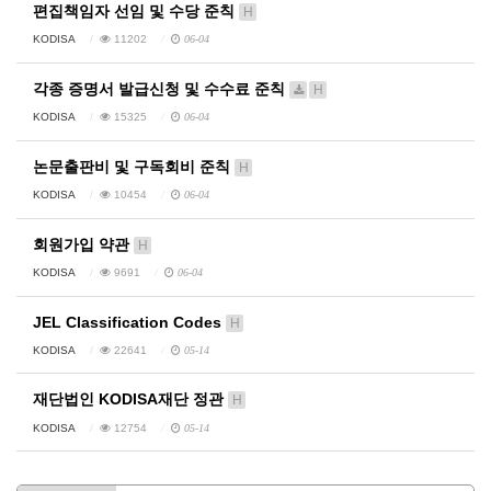
편집책임자 선임 및 수당 준칙
H
KODISA
11202
06-04
각종 증명서 발급신청 및 수수료 준칙
H
KODISA
15325
06-04
논문출판비 및 구독회비 준칙
H
KODISA
10454
06-04
회원가입 약관
H
KODISA
9691
06-04
JEL Classification Codes
H
KODISA
22641
05-14
재단법인 KODISA재단 정관
H
KODISA
12754
05-14